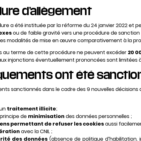
ure d’allègement
ure a été instituée par la réforme du 24 janvier 2022 et pe
exes
ou de faible gravité vers une procédure de sanction 
ses modalités de mise en œuvre comparativement à la pro
s au terme de cette procédure ne peuvent excéder
20 0
aux injonctions éventuellement prononcées sont limitées à 
uements ont été sanctio
ts sanctionnés dans le cadre des 9 nouvelles décisions 
’un
traitement illicite
;
principe de
minimisation
des données personnelles ;
ns permettant de refuser les cookies
aussi facileme
ération
avec la CNIL ;
rité des données
(absence de politique d’habilitation