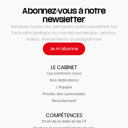
Abonnez-vous à notre
newsletter
Recevez toutes les semaines notre newsletter sur
l’actualité juridique du monde numérique : articles,
vidéos, évenements au programme.
Je m'abonne
LE CABINET
Qui sommes-nous
Nos distinctions
L'équipe
Procès des Jurisnautes
Recrutement
COMPÉTENCES
Droit de la data et de l'IT