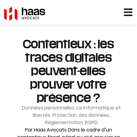
Contentieux : les
traces digitales
peuvent-elles
prouver votre
présence ?
Données personnelles
,
Loi Informatique et
libertés
,
Protection des données
,
Réglementation
,
RGPD
Par Haas Avocats Dans le cadre d’un