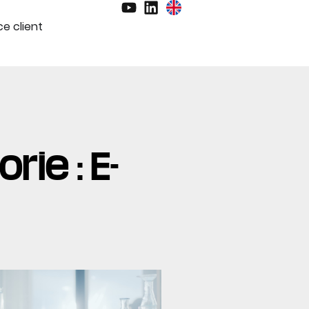
e client
ie : E-