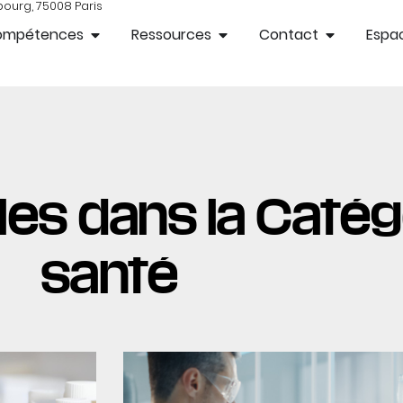
bourg, 75008 Paris
ompétences
Ressources
Contact
Espac
es dans la Catégor
santé