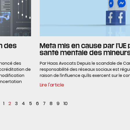
on des
Meta mis en cause par l’UE p
santé mentale des mineur
nnoncé des
Par Haas Avocats Depuis le scandale de Cam
accréditation de
responsabilité des réseaux sociaux est régu
modification
raison de l’influence qu’ils exercent sur le 
ncertation
Lire l'article
1
2
3
4
5
6
7
8
9
10