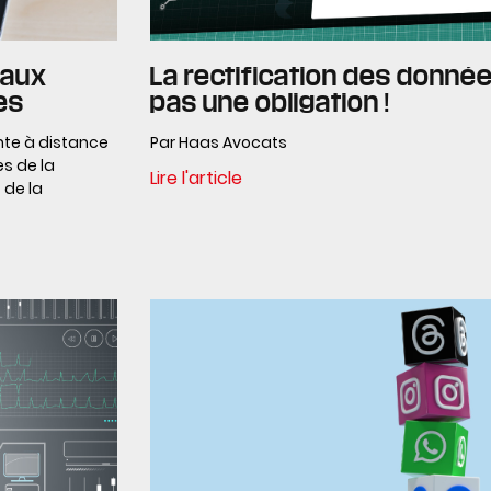
 aux
La rectification des donné
es
pas une obligation !
nte à distance
Par Haas Avocats
s de la
Lire l'article
 de la