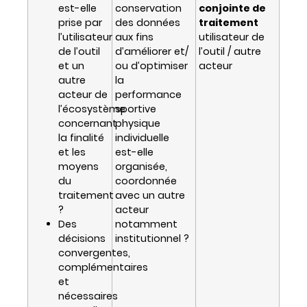
est-elle
conservation
conjointe de
prise par
des données
traitement
l’utilisateur
aux fins
utilisateur de
de l’outil
d’améliorer et/
l’outil / autre
et un
ou d’optimiser
acteur
autre
la
acteur de
performance
l’écosystème
sportive
concernant
physique
la finalité
individuelle
et les
est-elle
moyens
organisée,
du
coordonnée
traitement
avec un autre
?
acteur
Des
notamment
décisions
institutionnel ?
convergentes,
complémentaires
et
nécessaires