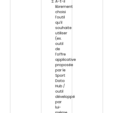
A-t-il
librement
choisi
l’outil
qu’il
souhaite
utiliser
(ex.
outil
de
l’offre
applicative
proposée
par le
Sport
Data
Hub /
outil
développé
par
lui-
même