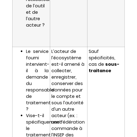
de l’outil
et de
l’autre
acteur ?
Le service
L’acteur de
Sauf
fourni
l’écosystème
spécificités,
intervient-
est-il amené à
cas de
sous-
il à la
collecter,
traitance
demande
enregistrer,
du
conserver des
responsable
données pour
de
le compte et
traitement
sous l’autorité
?
d’un autre
Vise-t-il
acteur (ex. :
spécifiquement
une fédération
le
commande à
traitement
l’INSEP des