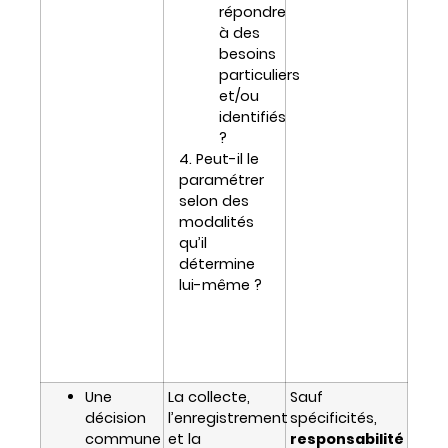
répondre
à des
besoins
particuliers
et/ou
identifiés
?
4. Peut-il le
paramétrer
selon des
modalités
qu’il
détermine
lui-même ?
Une
La collecte,
Sauf
décision
l’enregistrement
spécificités,
commune
et la
responsabilité