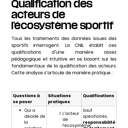
Qualification des
acteurs de
l’écosystème sportif
Tous les traitements des données issues des
sportifs interrogent. La CNIL établit ces
qualifications d’une manière assez
pédagogique et intuitive en se basant sur les
fondamentaux de la qualification des acteurs.
Cette analyse s’articule de manière pratique :
Questions à
Situations
Qualifications
se poser
pratiques
Qui a
Sauf
L’acteur
décidé de
spécificités,
de
la
responsabilité
l’écosystème