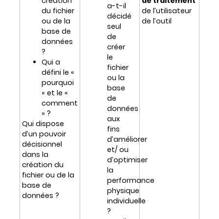
création
de traitement
a-t-il
du fichier
de l’utilisateur
décidé
ou de la
de l’outil
seul
base de
de
données
créer
?
le
Qui a
fichier
défini le «
ou la
pourquoi
base
» et le «
de
comment
données
» ?
aux
Qui dispose
fins
d’un pouvoir
d’améliorer
décisionnel
et/ ou
dans la
d’optimiser
création du
la
fichier ou de la
performance
base de
physique
données ?
individuelle
?