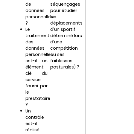
de
séquençages
données
pour étudier
personnelles
les
?
déplacements
Le
d’un sportif
traitement
déterminé lors
des
d’une
données
compétition
personnelles
ou ses
est-il un
faiblesses
élément
posturales) ?
clé du
service
fourni par
le
prestataire
?
Un
contrôle
est-il
réalisé