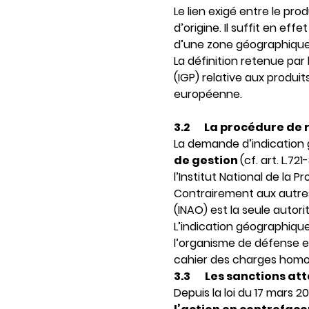
Le lien exigé entre le pro
d’origine. Il suffit en ef
d’une zone géographique 
La définition retenue par
(IGP) relative aux produi
européenne.
3.2
La procédure de
La demande d’indication 
de gestion
(cf. art. L.
l’Institut National de la Pro
Contrairement aux autres l
(INAO) est la seule autorit
L’indication géographiqu
l’organisme de défense et 
cahier des charges homo
3.3
Les sanctions at
Depuis la loi du 17 mars 