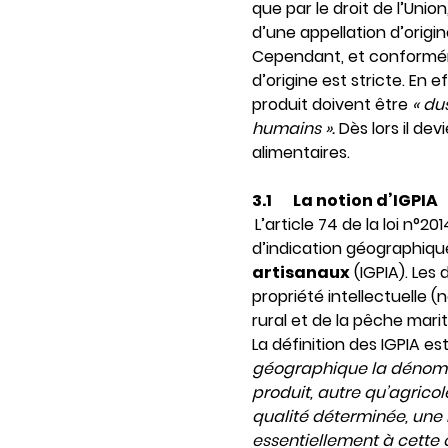
que par le droit de l’Unio
d’une appellation d’origi
Cependant, et conformémen
d’origine est stricte. En 
produit doivent être
« du
humains ».
Dès lors il de
alimentaires.
3.1
La notion d’IGPIA
L’article 74 de la loi n°
d’indication géographique
artisanaux
(IGPIA). Les 
propriété intellectuelle (
rural et de la pêche marit
La définition des IGPIA es
géographique la dénomin
produit, autre qu’agricol
qualité déterminée, une 
essentiellement à cette 