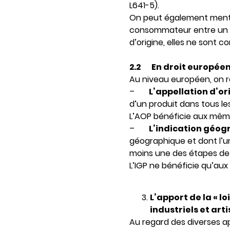
L641-5).
On peut également ment
consommateur entre un pr
d’origine, elles ne sont 
2.2
En droit europée
Au niveau européen, on re
–
L’appellation d’o
d’un produit dans tous le
L’AOP bénéficie aux même
–
L’indication géo
géographique et dont l’un
moins une des étapes de 
L’IGP ne bénéficie qu’aux 
L’apport de la « l
industriels et art
Au regard des diverses ap