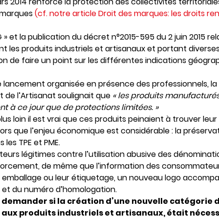
ars 2014 renforce la protection des collectivités territorial
 marques
(cf. notre article Droit des marques: les droits re
IG » et la publication du décret n°2015-595 du 2 juin 2015 rel
les produits industriels et artisanaux et portant diverses 
n de faire un point sur les différentes indications géogra
 lancement organisée en présence des professionnels, la 
de l’Artisanat soulignait que
« les produits manufacturés
nt à ce jour que de protections limitées. »
s loin il est vrai que ces produits peinaient à trouver leur
lors que l’enjeu économique est considérable : la préservat
s les TPE et PME.
eurs légitimes contre l’utilisation abusive des dénominat
orcement, de même que l’information des consommateurs
eur emballage ou leur étiquetage, un nouveau logo accom
e et du numéro d’homologation.
 demander si la création d’une nouvelle catégorie d
ux produits industriels et artisanaux, était nécess