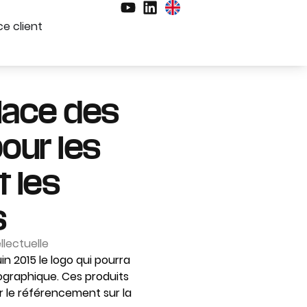
e client
place des
our les
 les
s
llectuelle
n 2015 le logo qui pourra
éographique. Ces produits
ar le référencement sur la