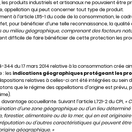
n, les produits industriels et artisanaux ne pouvaient être p
ne, appellation qui peut concerner tout type de produit.
t à l’article L115-1 du code de la consommation, le cadre 
effet, pour bénéficier d’une telle reconnaissance, la qualit
s au milieu géographique, comprenant des facteurs natur
vient difficile de faire bénéficier de cette protection les p
2014-344 du 17 mars 2014 relative à la consommation crée ai
 : les
indications géographiques protégeant les prod
dispositions relatives à celles-ci ont été intégrées au sein d
notons que le régime des appellations d’origine est prévu, p
ime).
t davantage accueillante. Suivant l’article L721-2 du CPI,
« C
ation d’une zone géographique ou d’un lieu déterminé 
e, forestier, alimentaire ou de la mer, qui en est originai
réputation ou d’autres caractéristiques qui peuvent être
origine géographique. »