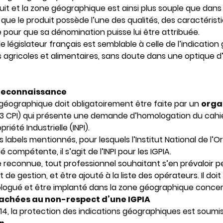
duit et la zone géographique est ainsi plus souple que dans
fet que le produit possède l’une des qualités, des caractéris
pour que sa dénomination puisse lui être attribuée.
 le législateur français est semblable à celle de l’indicat
ts agricoles et alimentaires, sans doute dans une optique 
 reconnaissance
géographique doit obligatoirement être faite par un
orga
721-3 CPI) qui présente une demande d’homologation du cah
priété Industrielle (INPI).
abels mentionnés, pour lesquels l’Institut National de l’Or
é compétente, il s’agit de l’INPI pour les IGPIA.
e reconnue, tout professionnel souhaitant s’en prévaloir
de gestion, et être ajouté à la liste des opérateurs. Il do
logué et être implanté dans la zone géographique conce
tachées au non-respect d’une IGPIA
2014, la protection des indications géographiques est soum