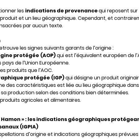
ionner les
indications de provenance
qui reposent sur l
oduit et un lieu géographique. Cependant, et contraire
consacrées par aucun texte.
n
trouve les signes suivants garants de l’origine :
rigine protégée
(AOP)
qui est l’équivalent européen de l
s pays de l’Union Européenne.
s produits que l’AOC.
graphique protégée
(IGP)
qui désigne un produit originai
e des caractéristiques est liée au lieu géographique dans
sa production selon des conditions bien déterminées.
produits agricoles et alimentaires.
oi Hamon » : les indications géographiques protégean
isanaux (IGPIA)
pellations d’origine et indications géographiques prévues t