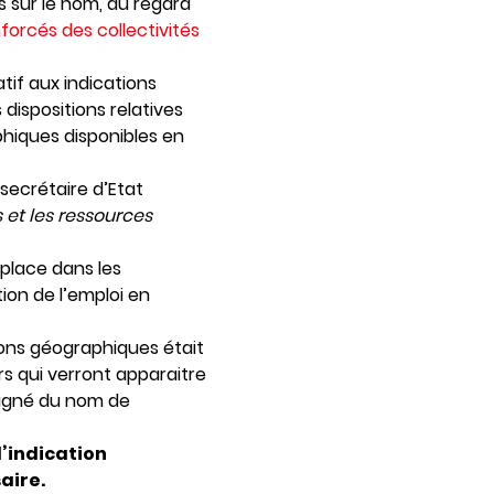
es sur le nom, au regard
nforcés des collectivités
atif aux indications
dispositions relatives
phiques disponibles en
secrétaire d’Etat
 et les ressources
 place dans les
ion de l’emploi en
ions géographiques était
 qui verront apparaitre
pagné du nom de
’indication
aire.