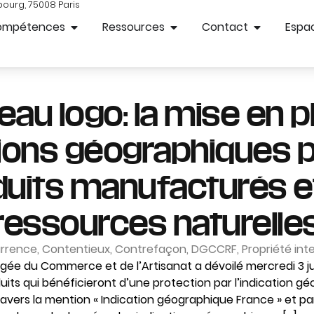
bourg, 75008 Paris
ompétences
Ressources
Contact
Espac
au logo: la mise en 
tions géographiques p
duits manufacturés et
ressources naturelle
rrence
,
Contentieux
,
Contrefaçon
,
DGCCRF
,
Propriété inte
rgée du Commerce et de l’Artisanat a dévoilé mercredi 3 jui
uits qui bénéficieront d’une protection par l’indication g
travers la mention « Indication géographique France » et p