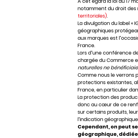
A cet égard la loi du 17 m
notamment du droit des
territoriales)
.
La divulgation du label « 
géographiques protégeant 
aux marques est l’occasio
France.
Lors d’une conférence de
chargée du Commerce et 
naturelles ne bénéficiaie
Comme nous le verrons plu
protections existantes, a
France, en particulier dan
La protection des product
donc au cœur de ce renf
sur certains produits, l
l’indication géographiqu
Cependant, on peut se
géographique, dédiée a