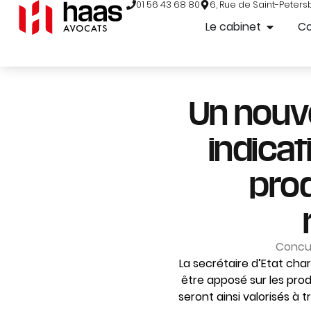
01 56 43 68 80
6, Rue de Saint-Peters
Le cabinet
C
Un nouve
indica
pro
Concu
La secrétaire d’Etat cha
être apposé sur les prod
seront ainsi valorisés à 