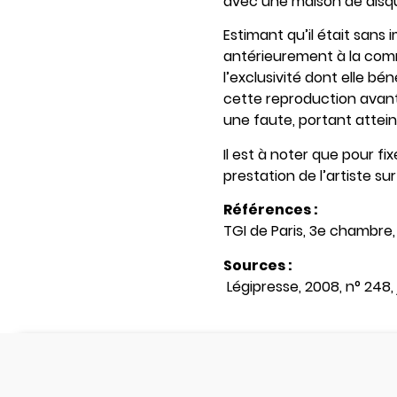
avec une maison de disq
Estimant qu’il était sans
antérieurement à la comm
l’exclusivité dont elle bé
cette reproduction avant 
une faute, portant atteint
Il est à noter que pour f
prestation de l’artiste s
Références :
TGI de Paris, 3e chambre,
Sources :
Légipresse, 2008, n° 248, j