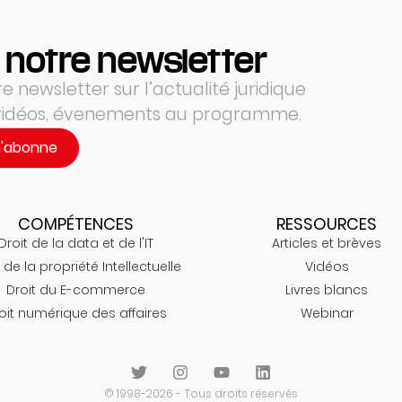
 notre newsletter
 newsletter sur l’actualité juridique
 vidéos, évenements au programme.
m'abonne
COMPÉTENCES
RESSOURCES
Droit de la data et de l'IT
Articles et brèves
 de la propriété Intellectuelle
Vidéos
Droit du E-commerce
Livres blancs
oit numérique des affaires
Webinar
© 1998-2026 - Tous droits réservés