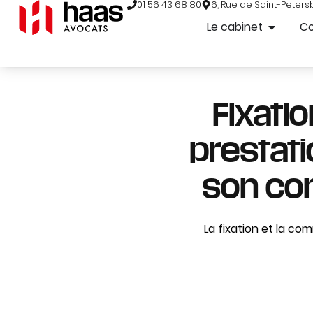
01 56 43 68 80
6, Rue de Saint-Peters
Le cabinet
C
Fixati
prestati
son con
La fixation et la co