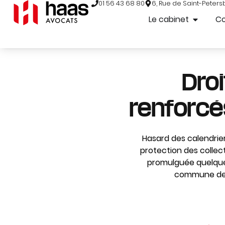
01 56 43 68 80
6, Rue de Saint-Peters
Le cabinet
C
Droi
renforcés
Hasard des calendrie
protection des collec
promulguée quelques 
commune de La