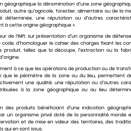
ion géographique la dénomination d’une zone géographiqu
duit, autre qu’agricole, forestier, alimentaire ou de la mer
é déterminée, une réputation ou d’autres caractéris
t à cette origine géographique ».
teur de l’INPI, sur présentation d’un organisme de défens
me code, d’homologuer le cahier des charges fixant les co
produit, telles que la découpe, l’extraction ou la fab
d’origine.
mment à ce que les opérations de production ou de transf
i que le périmètre de la zone ou du lieu, permettent d
tivement une qualité, une réputation ou d’autres cara
tribuées à la zone géographique ou au lieu déterminé
on des produits bénéficiant d’une indication géograph
r un organisme privé doté de la personnalité morale 
ervation et de mise en valeur des territoires, des traditi
ts qui en sont issus.