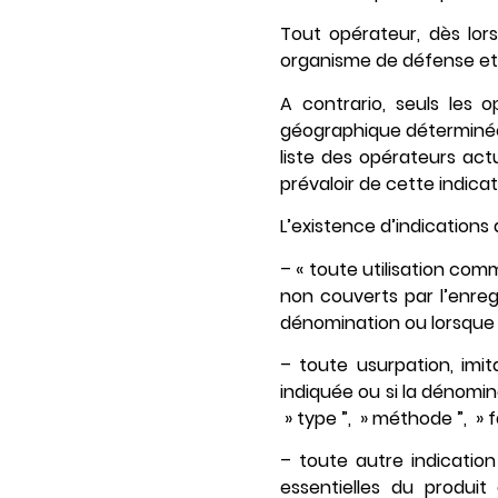
Tout opérateur, dès lor
organisme de défense et 
A contrario, seuls les
géographique déterminée e
liste des opérateurs actu
prévaloir de cette indica
L’existence d’indications d
– « toute utilisation com
non couverts par l’enre
dénomination ou lorsque c
– toute usurpation, imit
indiquée ou si la dénomi
» type ”, » méthode ”, » f
– toute autre indication
essentielles du produit