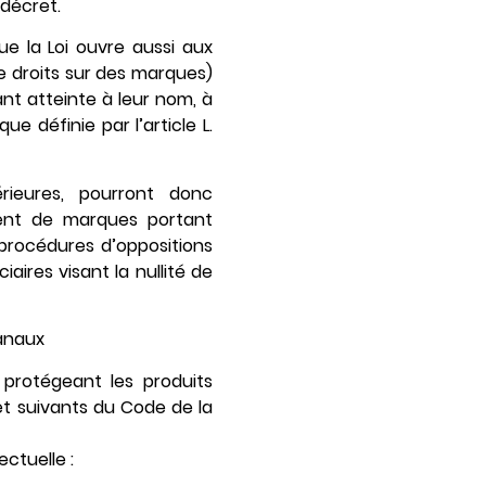
 décret.
ue la Loi ouvre aussi aux
 de droits sur des marques)
nt atteinte à leur nom, à
e définie par l’article L.
térieures, pourront donc
ment de marques portant
 procédures d’oppositions
aires visant la nullité de
sanaux
 protégeant les produits
2 et suivants du Code de la
ectuelle :