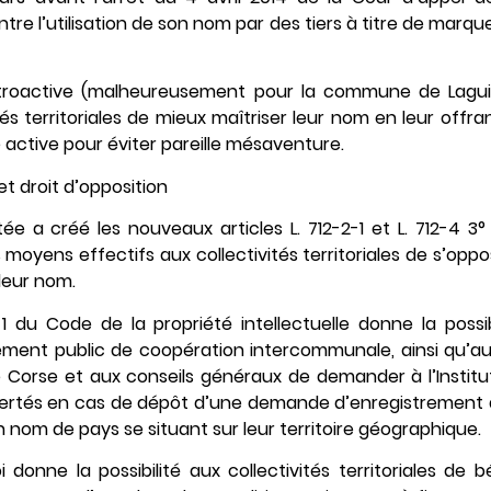
e l’utilisation de son nom par des tiers à titre de marque
rétroactive (malheureusement pour la commune de Laguio
és territoriales de mieux maîtriser leur nom en leur offra
 active pour éviter pareille mésaventure.
et droit d’opposition
itée a créé les nouveaux articles L. 712-2-1 et L. 712-4 3
s moyens effectifs aux collectivités territoriales de s’opp
leur nom.
-2-1 du Code de la propriété intellectuelle donne la possib
ssement public de coopération intercommunale, ainsi qu’au
 de Corse et aux conseils généraux de demander à l’Institu
re alertés en cas de dépôt d’une demande d’enregistreme
nom de pays se situant sur leur territoire géographique.
i donne la possibilité aux collectivités territoriales de 