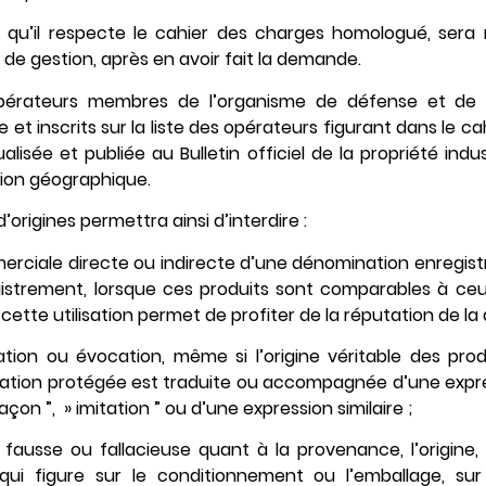
s qu’il respecte le cahier des charges homologué, ser
de gestion, après en avoir fait la demande.
 opérateurs membres de l’organisme de défense et de g
t inscrits sur la liste des opérateurs figurant dans le ca
alisée et publiée au Bulletin officiel de la propriété indus
tion géographique.
’origines permettra ainsi d’interdire :
merciale directe ou indirecte d’une dénomination enregist
gistrement, lorsque ces produits sont comparables à ceu
ette utilisation permet de profiter de la réputation de l
ation ou évocation, même si l’origine véritable des pro
nation protégée est traduite ou accompagnée d’une expres
açon ”, » imitation ” ou d’une expression similaire ;
 fausse ou fallacieuse quant à la provenance, l’origine, 
 qui figure sur le conditionnement ou l’emballage, sur