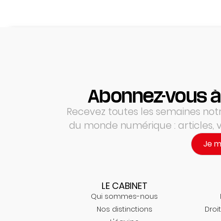
Abonnez-vous à
Recevez toutes les semaines notre
du monde numérique : articles,
Je 
LE CABINET
Qui sommes-nous
Nos distinctions
Droit