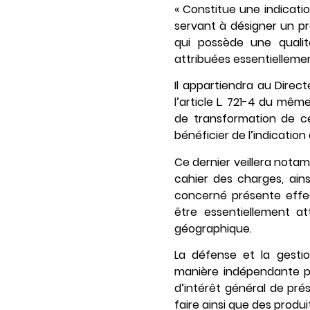
« Constitue une indicat
servant à désigner un pro
qui possède une qualit
attribuées essentiellemen
Il appartiendra au Direc
l’article L. 721-4 du mê
de transformation de ce 
bénéficier de l’indication 
Ce dernier veillera nota
cahier des charges, ains
concerné présente effec
être essentiellement at
géographique.
La défense et la gesti
manière indépendante pa
d’intérêt général de prés
faire ainsi que des produi