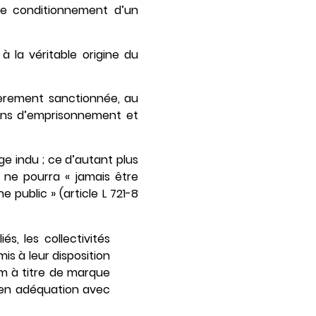
 le conditionnement d’un
 la véritable origine du
évèrement sanctionnée, au
 ans d’emprisonnement et
ge indu ; ce d’autant plus
 ne pourra « jamais être
ublic » (article L 721-8
s, les collectivités
is à leur disposition
om à titre de marque
m en adéquation avec