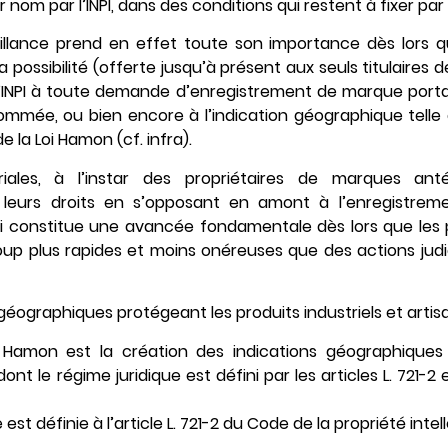
r nom par l’INPI, dans des conditions qui restent à fixer par
illance prend en effet toute son importance dès lors q
s la possibilité (offerte jusqu’à présent aux seuls titulaires
’INPI à toute demande d’enregistrement de marque porta
mmée, ou bien encore à l’indication géographique telle qu
e la Loi Hamon (cf. infra).
toriales, à l’instar des propriétaires de marques an
leurs droits en s’opposant en amont à l’enregistre
eci constitue une avancée fondamentale dès lors que les
up plus rapides et moins onéreuses que des actions judici
géographiques protégeant les produits industriels et arti
i Hamon est la création des indications géographiques
dont le régime juridique est défini par les articles L. 721-
st définie à l’article L. 721-2 du Code de la propriété intell