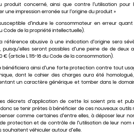
produit concerné, ainsi que contre l’utilisation pour
er une impression erronée sur l’origine du produit »
susceptible d’induire le consommateur en erreur quant à
du Code de la propriété intellectuelle).
ou la référence abusive à une indication d’origine sera s
 puisqu’elles seront passibles d’une peine de de deux
€ (article L 115-16 du Code de la consommation).
 bénéficiera ainsi d’une forte protection contre tout usa
phique, dont le cahier des charges aura été homologué,
tant un caractère générique et tomber dans le domaine p
s décrets d’application de cette loi soient pris et publié
t donc se tenir prêtes à bénéficier de ces nouveaux outils m
e, penser comme certaines d’entre elles, à déposer leur n
de protection et de contrôle de l’utilisation de leur no
ls souhaitent véhiculer autour d’elle.