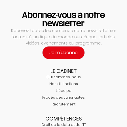
Abonnez-vous à notre
newsletter
Recevez toutes les semaines notre newsletter sur
l’actualité juridique du monde numérique : articles,
vidéos, évenements au programme.
Je m'abonne
LE CABINET
Qui sommes-nous
Nos distinctions
L'équipe
Procès des Jurisnautes
Recrutement
COMPÉTENCES
Droit de la data et de l'IT