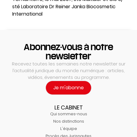
sté Laboratoire Dr Reiner Janka Biocosmetic
International
Abonnez-vous à notre
newsletter
Recevez toutes les semaines notre newsletter sur
l’actualité juridique du monde numérique : articles,
vidéos, évenements au programme.
Je m'abonne
LE CABINET
Qui sommes-nous
Nos distinctions
L'équipe
Procès des Jurisnautes