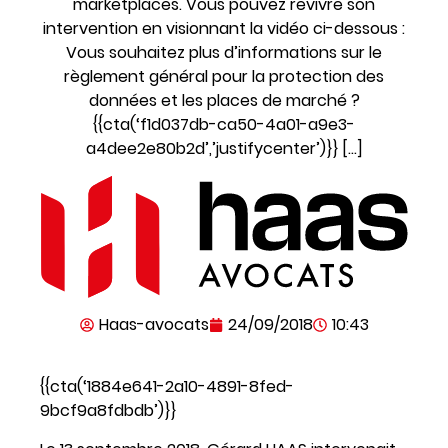
marketplaces. Vous pouvez revivre son
intervention en visionnant la vidéo ci-dessous :
Vous souhaitez plus d’informations sur le
règlement général pour la protection des
données et les places de marché ?
{{cta(‘f1d037db-ca50-4a01-a9e3-
a4dee2e80b2d’,’justifycenter’)}} […]
Haas-avocats
24/09/2018
10:43
{{cta(‘1884e641-2a10-4891-8fed-
9bcf9a8fdbdb’)}}