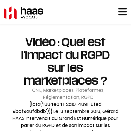
Vidéo : Quel est
l’impact du RGPD
sur les
marketplaces ?
CNIL
,
Marketplaces
,
Plateformes
,
Réglementation
,
RGPD
{{cta(‘1884e641-2a10-4891-8fed-
9bcf9a8fdbdb’)}} Le 13 septembre 2018, Gérard
HAAS intervenait au Grand Est Numérique pour
parler du RGPD et de son impact sur les