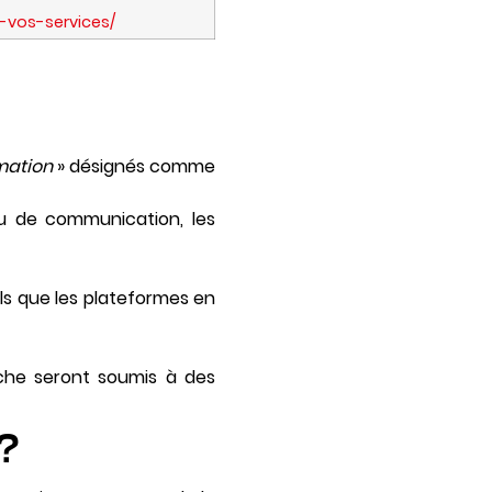
vos-services/
rmation
» désignés comme
au de communication, les
els que les plateformes en
rche seront soumis à des
 ?