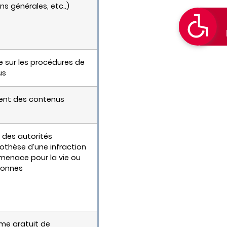
s générales, etc..)
 sur les procédures de
us
ent des contenus
 des autorités
thèse d’une infraction
menace pour la vie ou
sonnes
ème gratuit de