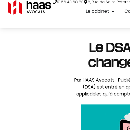
01 56 43 68 80
6, Rue de Saint-Peters
Le cabinet
C
Le DSA
change
Par HAAS Avocats Publié a
(DSA) est entré en ap
applicables qu’à compter