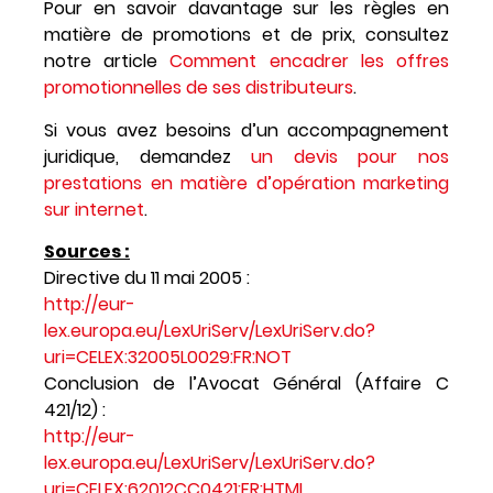
Pour en savoir davantage sur les règles en
matière de promotions et de prix, consultez
notre article
Comment encadrer les offres
promotionnelles de ses distributeurs
.
Si vous avez besoins d’un accompagnement
juridique, demandez
un devis pour nos
prestations en matière d’opération marketing
sur internet
.
Sources :
Directive du 11 mai 2005 :
http://eur-
lex.europa.eu/LexUriServ/LexUriServ.do?
uri=CELEX:32005L0029:FR:NOT
Conclusion de l’Avocat Général (Affaire C
421/12) :
http://eur-
lex.europa.eu/LexUriServ/LexUriServ.do?
uri=CELEX:62012CC0421:FR:HTML