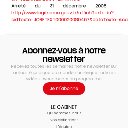
Arrêté du 31 décembre 2008 :
http://www.legifrance.gouv.fr/affichTexte.do?
cidTexte=JORFTEXT000020080467&dateTexte=&cate
Abonnez-vous à notre
newsletter
Recevez toutes les semaines notre newsletter sur
l’actualité juridique du monde numérique : articles,
vidéos, évenements au programme.
Je m'abonne
LE CABINET
Qui sommes-nous
Nos distinctions
L'équipe