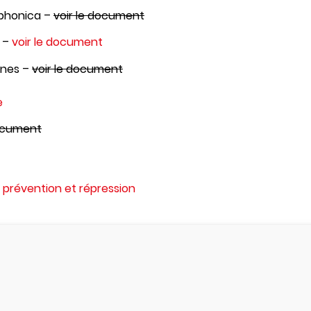
ephonica –
voir le document
2 –
voir le document
nnes –
voir le document
e
document
e prévention et répression