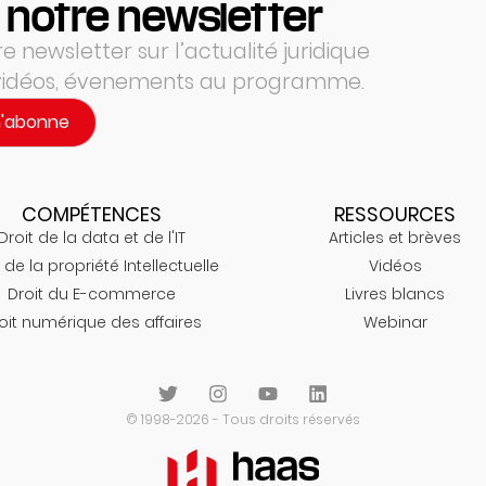
 notre newsletter
 newsletter sur l’actualité juridique
 vidéos, évenements au programme.
m'abonne
COMPÉTENCES
RESSOURCES
Droit de la data et de l'IT
Articles et brèves
 de la propriété Intellectuelle
Vidéos
Droit du E-commerce
Livres blancs
oit numérique des affaires
Webinar
© 1998-2026 - Tous droits réservés