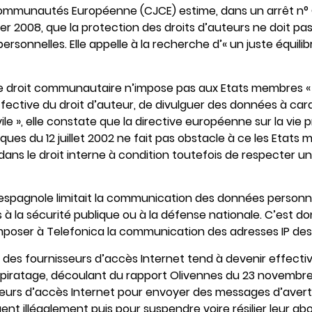
Communautés Européenne (CJCE) estime, dans un arrêt n°
er 2008, que la protection des droits d’auteurs ne doit pas
sonnelles. Elle appelle à la recherche d’« un juste équilib
le droit communautaire n’impose pas aux Etats membres « 
ffective du droit d’auteur, de divulguer des données à ca
le », elle constate que la directive européenne sur la vie p
es du 12 juillet 2002 ne fait pas obstacle à ce les Etats
dans le droit interne à condition toutefois de respecter un 
on espagnole limitait la communication des données person
s à la sécurité publique ou à la défense nationale. C’est do
mposer à Telefonica la communication des adresses IP des
 des fournisseurs d’accès Internet tend à devenir effective.
 le piratage, découlant du rapport Olivennes du 23 novembre
seurs d’accès Internet pour envoyer des messages d’aver
ent illégalement puis pour suspendre voire résilier leur a