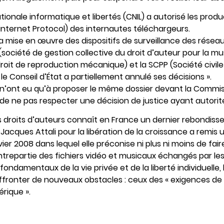
tionale informatique et libertés (CNIL) a autorisé les pro
 (internet Protocol) des internautes téléchargeurs.
 la mise en œuvre des dispositifs de surveillance des résea
ociété de gestion collective du droit d’auteur pour la mus
droit de reproduction mécanique) et la SCPP (Société civi
e Conseil d’État a partiellement annulé ses décisions ».
 n’ont eu qu’à proposer le même dossier devant la Commiss
de ne pas respecter une décision de justice ayant autorit
es droits d’auteurs connaît en France un dernier rebondiss
acques Attali pour la libération de la croissance a remis 
vier 2008 dans lequel elle préconise ni plus ni moins de fai
ntrepartie des fichiers vidéo et musicaux échangés par les
fondamentaux de la vie privée et de la liberté individuelle,
fronter de nouveaux obstacles : ceux des « exigences de l
rique ».