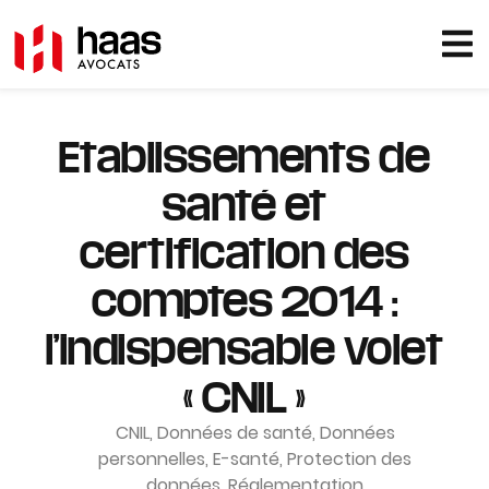
Etablissements de
santé et
certification des
comptes 2014 :
l’indispensable volet
« CNIL »
CNIL
,
Données de santé
,
Données
personnelles
,
E-santé
,
Protection des
données
,
Réglementation