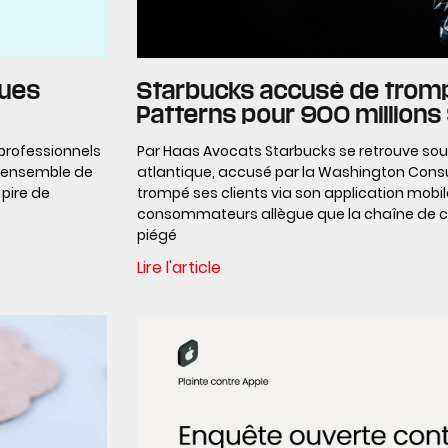
ques
Starbucks accusé de tromp
Patterns pour 900 millions
 professionnels
Par Haas Avocats Starbucks se retrouve sous
e ensemble de
atlantique, accusé par la Washington Consu
pire de
trompé ses clients via son application mobil
consommateurs allègue que la chaîne de ca
piégé
Lire l'article