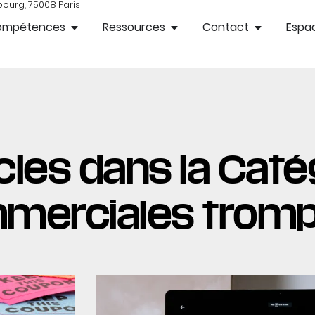
bourg, 75008 Paris
ompétences
Ressources
Contact
Espac
cles dans la Catég
mmerciales trom