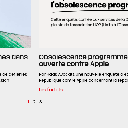
nes dans
Obsolescence programmée 
ouverte contre Apple
 de défier les
Par Haas Avocats Une nouvelle enquête a été
ssion
République contre Apple concernant la répara
Lire l'article
1
2
3