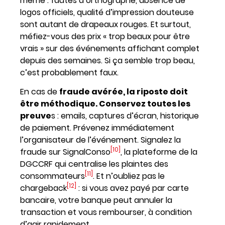
même : fautes d’orthographe, absence de
logos officiels, qualité d’impression douteuse
sont autant de drapeaux rouges. Et surtout,
méfiez-vous des prix « trop beaux pour être
vrais » sur des événements affichant complet
depuis des semaines. Si ça semble trop beau,
c’est probablement faux.
En cas de
fraude avérée, la riposte doit
être méthodique. Conservez toutes les
preuve
s : emails, captures d’écran, historique
de paiement. Prévenez immédiatement
l’organisateur de l’événement. Signalez la
[10]
fraude sur SignalConso
, la plateforme de la
DGCCRF qui centralise les plaintes des
[11]
consommateurs
. Et n’oubliez pas le
[12]
chargeback
: si vous avez payé par carte
bancaire, votre banque peut annuler la
transaction et vous rembourser, à condition
d’agir rapidement.