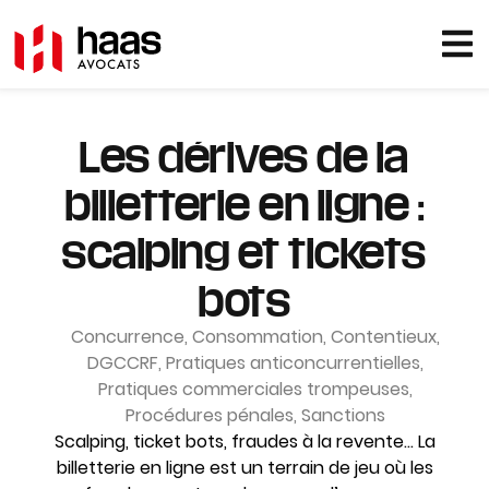
Les dérives de la
billetterie en ligne :
scalping et tickets
bots
Concurrence
,
Consommation
,
Contentieux
,
DGCCRF
,
Pratiques anticoncurrentielles
,
Pratiques commerciales trompeuses
,
Procédures pénales
,
Sanctions
Scalping, ticket bots, fraudes à la revente… La
billetterie en ligne est un terrain de jeu où les