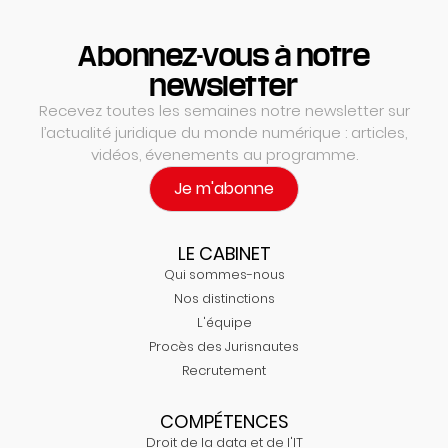
Abonnez-vous à notre
newsletter
Recevez toutes les semaines notre newsletter sur
l’actualité juridique du monde numérique : articles,
vidéos, évenements au programme.
Je m'abonne
LE CABINET
Qui sommes-nous
Nos distinctions
L'équipe
Procès des Jurisnautes
Recrutement
COMPÉTENCES
Droit de la data et de l'IT