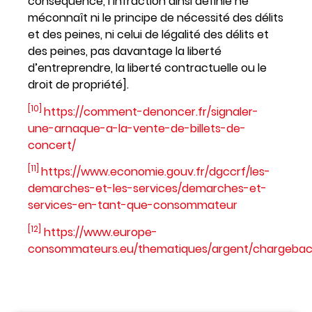
conséquence, l’infraction ainsi définie ne
méconnaît ni le principe de nécessité des délits
et des peines, ni celui de légalité des délits et
des peines, pas davantage la liberté
d’entreprendre, la liberté contractuelle ou le
droit de propriété].
[10]
https://comment-denoncer.fr/signaler-
une-arnaque-a-la-vente-de-billets-de-
concert/
[11]
https://www.economie.gouv.fr/dgccrf/les-
demarches-et-les-services/demarches-et-
services-en-tant-que-consommateur
[12]
https://www.europe-
consommateurs.eu/thematiques/argent/chargebac