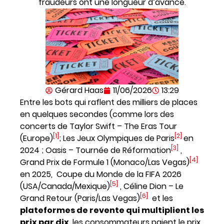
fraudeurs ont une longueur d’avance.
Gérard Haas
11/06/2026
13:29
Entre les bots qui raflent des milliers de places
en quelques secondes (comme lors des
concerts de Taylor Swift – The Eras Tour
[1]
[2]
(Europe)
; Les Jeux Olympiques de Paris
en
[3]
2024 ; Oasis – Tournée de Réformation
,
[4]
Grand Prix de Formule 1 (Monaco/Las Vegas)
en 2025, Coupe du Monde de la FIFA 2026
[5]
(USA/Canada/Mexique)
, Céline Dion – Le
[6]
Grand Retour (Paris/Las Vegas)
et les
plateformes de revente qui multiplient les
prix par dix
, les consommateurs paient le prix