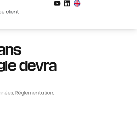
e client
dans
ogle devra
onnées
,
Réglementation
,