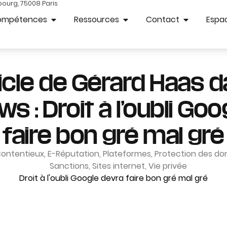
bourg, 75008 Paris
ompétences
Ressources
Contact
Espac
icle de Gérard Haas 
 : Droit à l’oubli Go
faire bon gré mal gré
ontentieux
,
E-Réputation
,
Plateformes
,
Protection des d
Sanctions
,
Sites internet
,
Vie privée
Droit à l'oubli Google devra faire bon gré mal gré