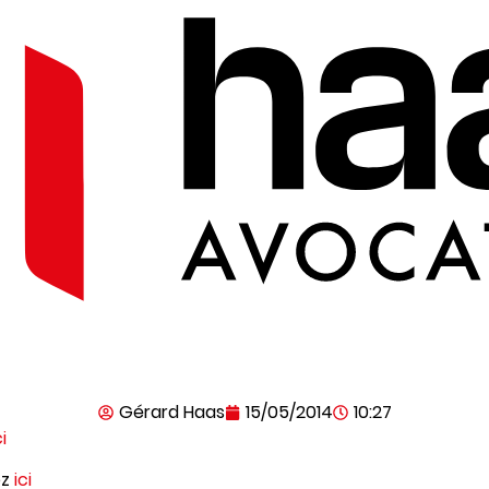
Gérard Haas
15/05/2014
10:27
ci
ez
ici