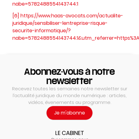
nabe=5782488554143744:1
[6]
https://www.haas-avocats.com/actualite-
juridique/sensibiliser-lentreprise-risque-
securite-informatique/?
nabe=5782488554143744:1&utm_referrer=https%3A
Abonnez-vous à notre
newsletter
Recevez toutes les semaines notre newsletter sur
l’actualité juridique du monde numérique : articles,
vidéos, évenements au programme.
Je m'abonne
LE CABINET