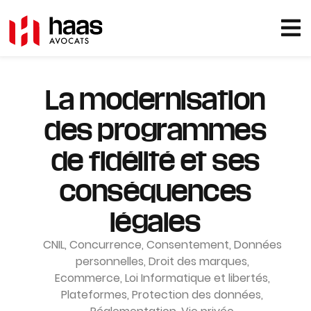
La modernisation
des programmes
de fidélité et ses
conséquences
légales
CNIL
,
Concurrence
,
Consentement
,
Données
personnelles
,
Droit des marques
,
Ecommerce
,
Loi Informatique et libertés
,
Plateformes
,
Protection des données
,